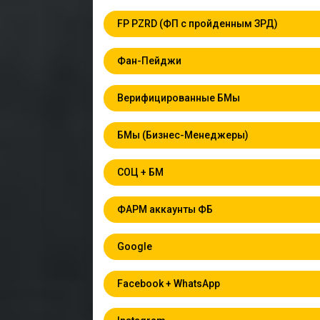
FP PZRD (ФП с пройденным ЗРД)
Фан-Пейджи
Верифицированные БМы
БМы (Бизнес-Менеджеры)
СОЦ + БМ
ФАРМ аккаунты ФБ
Google
Facebook + WhatsApp