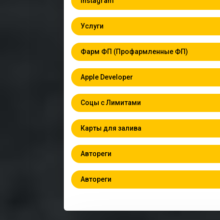
Instagram
Услуги
Фарм ФП (Профармленные ФП)
Apple Developer
Соцы с Лимитами
Карты для залива
Автореги
Автореги