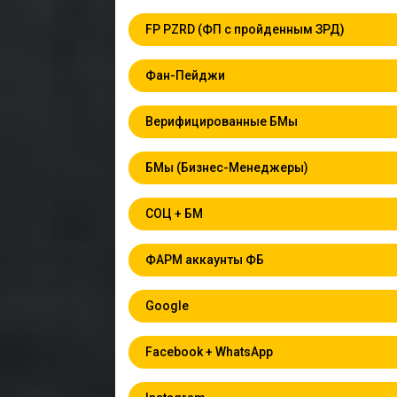
FP PZRD (ФП с пройденным ЗРД)
Фан-Пейджи
Верифицированные БМы
БМы (Бизнес-Менеджеры)
СОЦ + БМ
ФАРМ аккаунты ФБ
Google
Facebook + WhatsApp