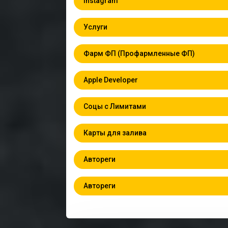
Instagram
Услуги
Фарм ФП (Профармленные ФП)
Apple Developer
Соцы с Лимитами
Карты для залива
Автореги
Автореги