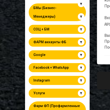
ко
Пр
БМы (Бизнес-
Менеджеры)
Вх
др
СОЦ + БМ
Вал
Пр
ФАРМ аккаунты ФБ
По
Google
Facebook + WhatsApp
Instagram
Услуги
Фарм ФП (Профармленные