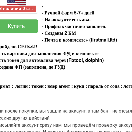
В наличии 0 шт.
- Ручной фарм 5-7+ дней
- На аккаунте есть ава.
- Профиль частично заполнен.
Купить
- Созданы 2 БМ
- Почта в комплекте+ (firstmail.ltd)
Пройдено СЕЛФИ!
сть карточка для заполнения ЗРД в комплекте
сть токен для автозалива через (Fbtool, dolphin)
оздана ФП (заполнена, до ГУД)
мат : логин : токен : юзер агент : куки : пароль от соца : логи
Всего позиций в корзине
(шт)
Всего товара в корзине
$
Сумма к оплате (без скидок)
ли после покупки, вы зашли на аккаунт, а там бан - не отс
каких других действий.
исылайте аккаунт сразу нам, мы проведём проверку аккау