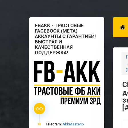
FBAKK - ТРАСТОВЫЕ
FACEBOOK (META)
АККАУНТЫ С ГАРАНТИЕЙ!
БЫСТРАЯ И
КАЧЕСТВЕННАЯ
Для п
ПОДДЕРЖКА!
Г
(
С
д
з
[
Telegram:
AkkMasterio