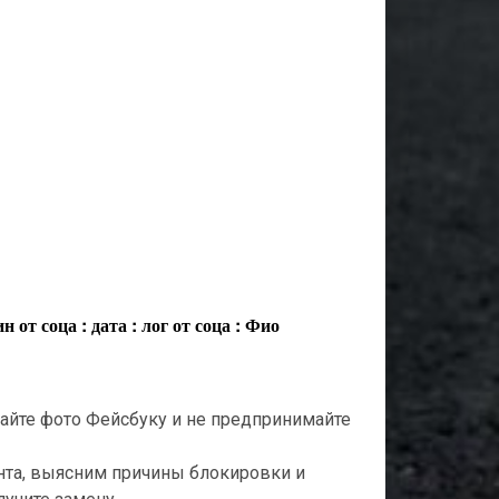
н от соца : дата : лог от соца : Фио
ылайте фото Фейсбуку и не предпринимайте
нта, выясним причины блокировки и