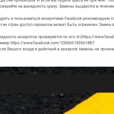
гда она произошла. И если вы будете здесь не при чём - по
оверяйте на валидность сразу. Замены выдаются в течении 
одить и пользоваться аккаунтами Facebook рекомендуем то
угих стран доступ сервисом может быть ограничен. Замен в
идность аккаунтов проверяется по его id (https://www.face
имер https://www.facebook.com/100066749561887
сле Вашего входа и действий в аккаунте замены не произв