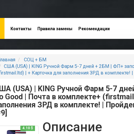
Контакты
Правила замены
Рекомендации
оставщиков
лавная
СОЦ + БМ
США (USA) | KING Ручной Фарм 5-7 дней + 2БМ | ФП+ зап
firstmail.ltd) | + Карточка для заполнения ЗРД в комплекте
ША (USA) | KING Ручной Фарм 5-7 дне
о Good | Почта в комплекте+ (firstmail
аполнения ЗРД в комплекте! | Пройде
#9]
Описание
4.10 $