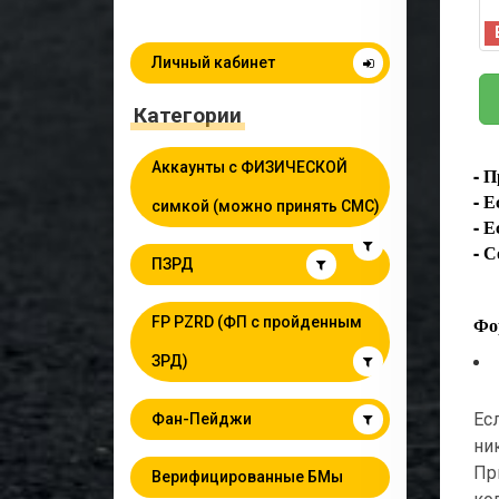
Личный кабинет
Категории
Аккаунты с ФИЗИЧЕСКОЙ
- 
- Е
симкой (можно принять СМС)
- Е
- С
ПЗРД
Фор
FP PZRD (ФП с пройденным
ЗРД)
Ес
Фан-Пейджи
ни
Пр
Верифицированные БМы