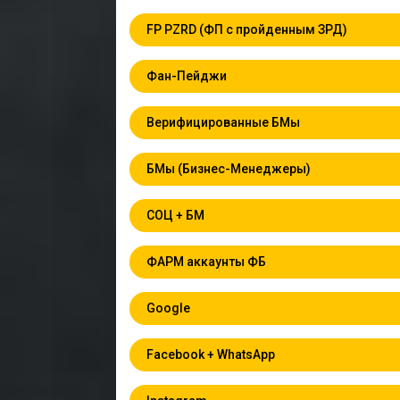
FP PZRD (ФП с пройденным ЗРД)
Фан-Пейджи
Верифицированные БМы
БМы (Бизнес-Менеджеры)
СОЦ + БМ
ФАРМ аккаунты ФБ
Google
Facebook + WhatsApp