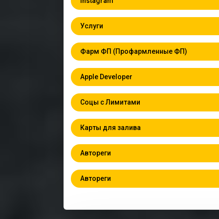
Instagram
Услуги
Фарм ФП (Профармленные ФП)
Apple Developer
Соцы с Лимитами
Карты для залива
Автореги
Автореги