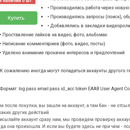
В наличии 0 шт.
• Производилась работа через новую
• Производились запросы (поиск), общ
Купить
• Добавлялись в закладки видеороли
• Проставление лайков на видео, фото, альбомах.
• Написание комментариев (фото, видео, посты).
• Уделено внимание прокачке интересов и предпочтений
К сожалению иногда могут попадаться аккаунты другого ге
Всего позиций в корзине
Формат: log pass email pass id_acc token EAAB User Agent Co
(шт)
Всего товара в корзине
$
Сумма к оплате (без скидок)
ли после покупки, вы зашли на аккаунт, а там бан - не отс
каких других действий.
исылайте аккаунт сразу нам, мы проведём проверку аккау
гда она произошла. И если вы будете здесь не при чём - по