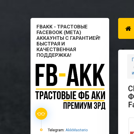
FBAKK - ТРАСТОВЫЕ
FACEBOOK (META)
АККАУНТЫ С ГАРАНТИЕЙ!
БЫСТРАЯ И
КАЧЕСТВЕННАЯ
Для п
ПОДДЕРЖКА!
Г
и
С
Ф
F
Telegram:
AkkMasterio