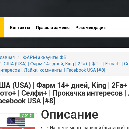
Контакты
Правила замены
Рекомендации
оставщиков
лавная
ФАРМ аккаунты ФБ
США (USA) | Фарм 14+ дней, King | 2Fa+ | ФП+ | E-mail+ | 
нтересов | Лайки, комменты | Facebook USA [#8]
ША (USA) | Фарм 14+ дней, King | 2Fa+ |
ото+ | Селфи+ | Прокачка интересов |
acebook USA [#8]
Описание
7.51 $
• На стене много записей (аватарки), 