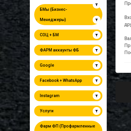
Пр
БМы (Бизнес-
Вх
Менеджеры)
др
СОЦ + БМ
Вал
Пр
ФАРМ аккаунты ФБ
По
Google
Facebook + WhatsApp
Instagram
Услуги
Фарм ФП (Профармленные