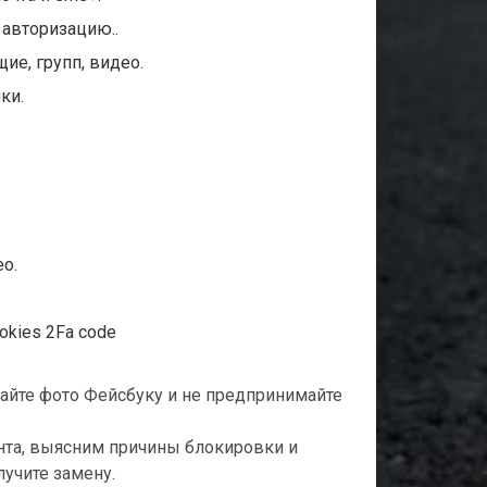
 авторизацию..
ие, групп, видео.
ки.
о.
okies 2Fa code
ылайте фото Фейсбуку и не предпринимайте
нта, выясним причины блокировки и
лучите замену.