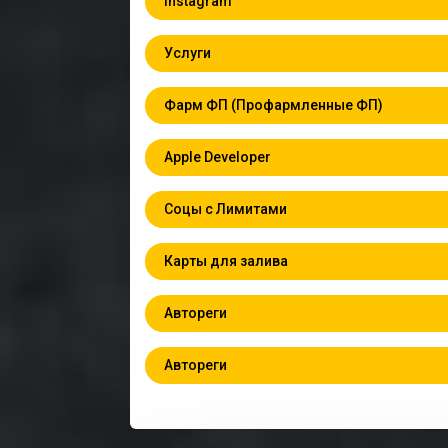
Instagram
Услуги
Фарм ФП (Профармленные ФП)
Apple Developer
Соцы с Лимитами
Карты для залива
Автореги
Автореги