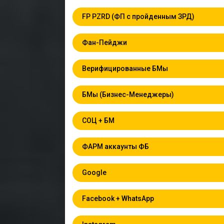
FP PZRD (ФП с пройденным ЗРД)
Фан-Пейджи
Верифицированные БМы
БМы (Бизнес-Менеджеры)
СОЦ + БМ
ФАРМ аккаунты ФБ
Google
Facebook + WhatsApp