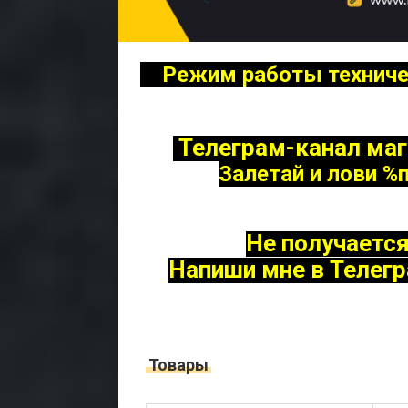
Режим работы техническ
Телеграм-канал маг
Залетай и лови
%
Не получается
Напиши мне в Телегр
Товары