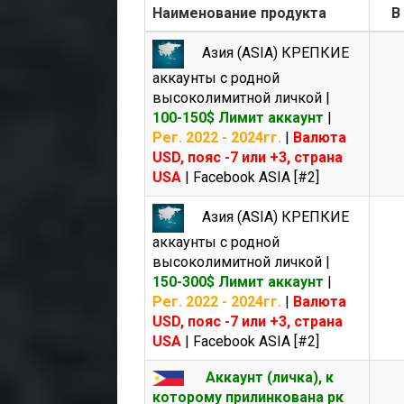
Наименование продукта
В
Азия (ASIA) КРЕПКИЕ
аккаунты с родной
высоколимитной личкой |
100-150$ Лимит аккаунт
|
Рег. 2022 - 2024гг.
|
Валюта
USD, пояс -7 или +3, страна
USA
| Facebook ASIA [#2]
Азия (ASIA) КРЕПКИЕ
аккаунты с родной
высоколимитной личкой |
150-300$ Лимит аккаунт
|
Рег. 2022 - 2024гг.
|
Валюта
USD, пояс -7 или +3, страна
USA
| Facebook ASIA [#2]
Аккаунт (личка), к
которому прилинкована рк