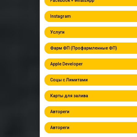
Facebook + WhatsApp
Instagram
Услуги
Фарм ФП (Профармленные ФП)
Apple Developer
Соцы с Лимитами
Карты для залива
Автореги
Автореги