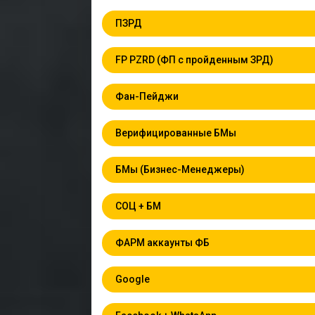
ПЗРД
FP PZRD (ФП с пройденным ЗРД)
Фан-Пейджи
Верифицированные БМы
БМы (Бизнес-Менеджеры)
СОЦ + БМ
ФАРМ аккаунты ФБ
Google